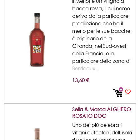
ll Merlot è un vitigno a
bacca rossa, il cui nome
deriva dalla particolare
predilezione che ha il
merlo per le sue bacche,
è originario della
Gironda, nel Sud-ovest
della Francia, e in
particolare della zona di
Bordeaux...
13,60 €
Sella & Mosca ALGHERO
ROSATO DOC
Uno dei più celebrati
vitigni autoctoni dell’isola
si unisce al sangiovese